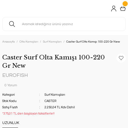
Anasayfa
Olta Kamışları
Surf Kamışları
Caster Surf Olta Kamışı 100-220 Gr New
Caster Surf Olta Kamışı 100-220
Gr New
EUROFISH
0 Yorum
Kategori
Surf Kamışları
Stok Kodu
CASTER
Satış Fiyatı
2.250,04 TL Kdv Dahil
*375,01 TL den başlayan taksitlerle!!
UZUNLUK