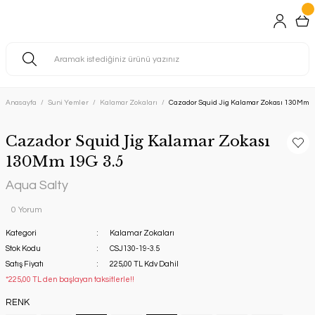
Anasayfa
Suni Yemler
Kalamar Zokaları
Cazador Squid Jig Kalamar Zokası 130Mm 1
Cazador Squid Jig Kalamar Zokası
130Mm 19G 3.5
Aqua Salty
0 Yorum
Kategori
Kalamar Zokaları
Stok Kodu
CSJ130-19-3.5
Satış Fiyatı
225,00 TL Kdv Dahil
*225,00 TL den başlayan taksitlerle!!
RENK