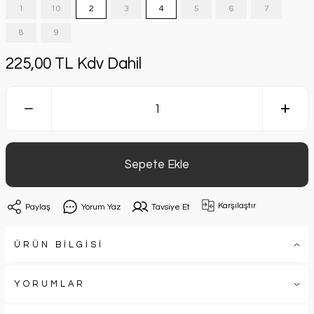
1
10
2
3
4
5
6
7
8
9
225,00 TL Kdv Dahil
Sepete Ekle
Karşılaştır
Paylaş
Yorum Yaz
Tavsiye Et
ÜRÜN BİLGİSİ
YORUMLAR