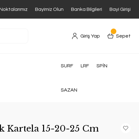
 Noktalarımız
Bayimiz Olun
Banka Bilgileri
Bayi Girişi
Giriş Yap
Sepet
SURF
LRF
SPİN
SAZAN
ik Kartela 15-20-25 Cm