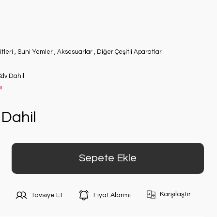
tleri
,
Suni Yemler
,
Aksesuarlar
,
Diğer Çeşitli Aparatlar
Kdv Dahil
!
Dahil
Sepete Ekle
Karşılaştır
Tavsiye Et
Fiyat Alarmı