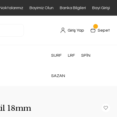
 Noktalarımız
Bayimiz Olun
Banka Bilgileri
Bayi Girişi
Giriş Yap
Sepet
SURF
LRF
SPİN
SAZAN
 Zil 18mm