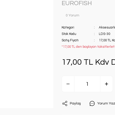
EUROFISH
0 Yorum
Kategori
Aksesuarl
Stok Kodu
LDS-30
Satış Fiyatı
17,00 TL K
*17,00 TL den başlayan taksitlerle!!
17,00 TL Kdv D
Paylaş
Yorum Yaz