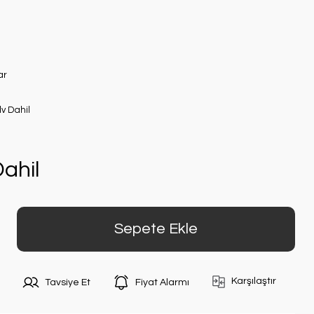
ar
dv Dahil
ahil
Sepete Ekle
Karşılaştır
Tavsiye Et
Fiyat Alarmı