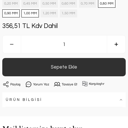
0,20 MM
0,45 MM
0,50 MM
0,60 MM
0,70 MM
0,80 MM
0,90 MM
1,00 MM
1,20 MM
1,50 MM
356,51 TL Kdv Dahil
Sepete Ekle
Karşılaştır
Paylaş
Yorum Yaz
Tavsiye Et
ÜRÜN BİLGİSİ