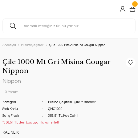
Anasayfa
Misina Çeşitleri
Çile 1000 Mt Gri Misina Cougar Nippon
Çile 1000 Mt Gri Misina Cougar
Nippon
Nippon
0 Yorum
Kategori
Misina Çeşitleri
,
Çile Misinalar
Stok Kodu
ÇMG1000
Satış Fiyatı
356,51 TL Kdv Dahil
*356,51 TL den başlayan taksitlerle!!
KALINLIK