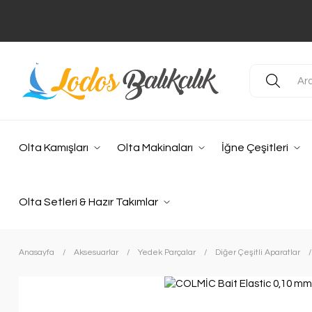
Olta Kamışları
Olta Makinaları
İğne Çeşitleri
Olta Setleri & Hazır Takımlar
Anasayfa
Aksesuarlar
Yedek Parçalar
Diğer Çeşitli Aparatlar