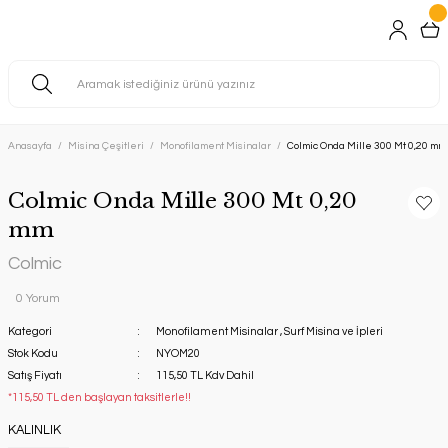
Anasayfa
Misina Çeşitleri
Monofilament Misinalar
Colmic Onda Mille 300 Mt 0,20 mm
Colmic Onda Mille 300 Mt 0,20
mm
Colmic
0 Yorum
Kategori
Monofilament Misinalar
,
Surf Misina ve İpleri
Stok Kodu
NYOM20
Satış Fiyatı
115,50 TL Kdv Dahil
*115,50 TL den başlayan taksitlerle!!
KALINLIK