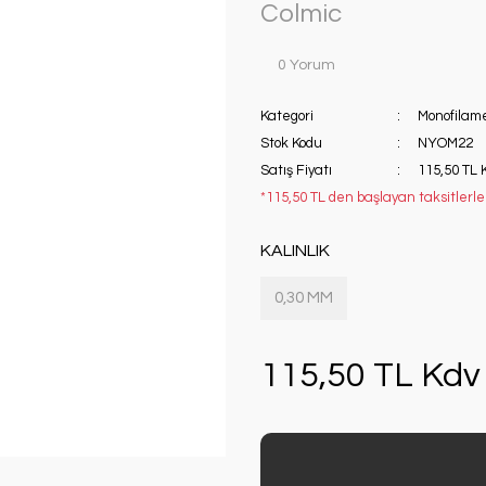
Colmic
0 Yorum
Kategori
Monofilame
Stok Kodu
NYOM22
Satış Fiyatı
115,50 TL 
*115,50 TL den başlayan taksitlerle!
KALINLIK
0,30 MM
115,50 TL Kdv 