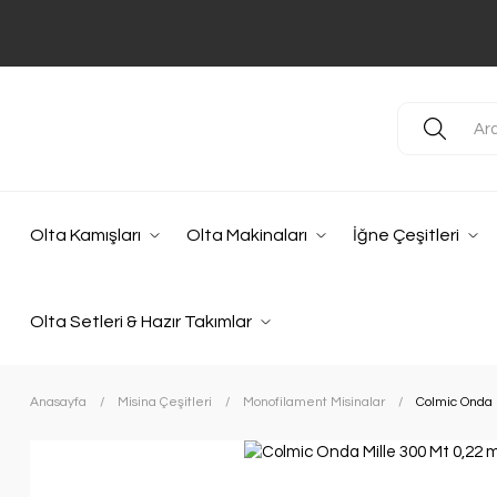
Olta Kamışları
Olta Makinaları
İğne Çeşitleri
Olta Setleri & Hazır Takımlar
Anasayfa
Misina Çeşitleri
Monofilament Misinalar
Colmic Onda 