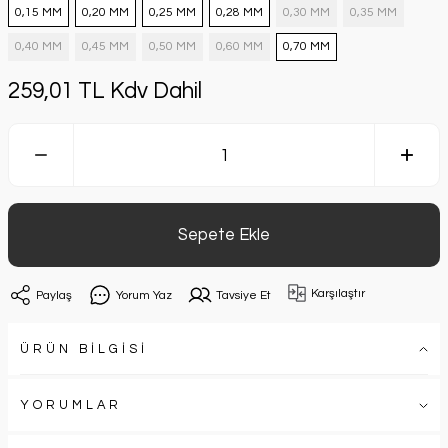
0,15 MM
0,20 MM
0,25 MM
0,28 MM
0,30 MM
0,35 MM
0,40 MM
0,45 MM
0,50 MM
0,60 MM
0,70 MM
259,01 TL Kdv Dahil
Sepete Ekle
Karşılaştır
Paylaş
Yorum Yaz
Tavsiye Et
ÜRÜN BİLGİSİ
YORUMLAR