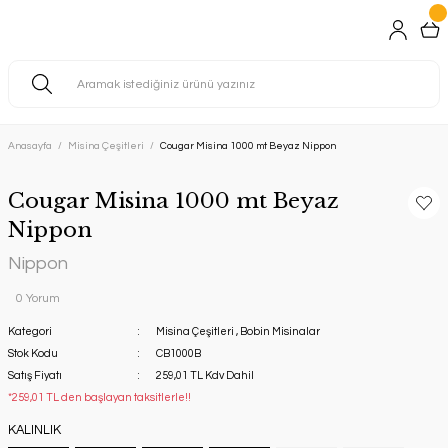
Anasayfa
Misina Çeşitleri
Cougar Misina 1000 mt Beyaz Nippon
Cougar Misina 1000 mt Beyaz
Nippon
Nippon
0 Yorum
Kategori
Misina Çeşitleri
,
Bobin Misinalar
Stok Kodu
CB1000B
Satış Fiyatı
259,01 TL Kdv Dahil
*259,01 TL den başlayan taksitlerle!!
KALINLIK