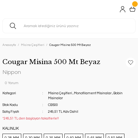
Anasayfa
Misina Çeşitleri
Cougar Misina 500 Mt Beyaz
Cougar Misina 500 Mt Beyaz
Nippon
0 Yorum
Kategori
Misina Çeşitleri
,
Monofilament Misinalar
,
Bobin
Misinalar
Stok Kodu
CB500
Satış Fiyatı
249,51 TL Kdv Dahil
*249,51 TL den başlayan taksitlerle!!
KALINLIK
0,28 MM
0,30 MM
0,35 MM
0,40 MM
0,45 MM
0,50 MM