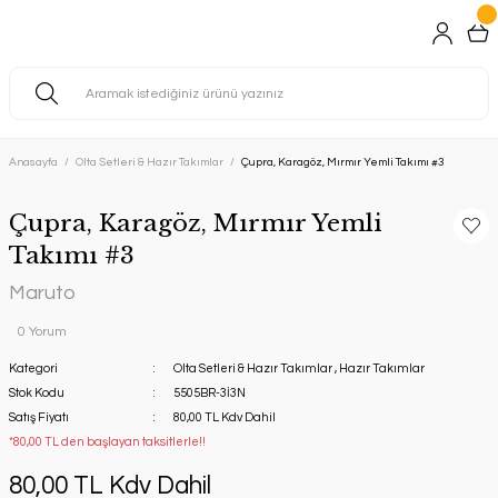
Anasayfa
Olta Setleri & Hazır Takımlar
Çupra, Karagöz, Mırmır Yemli Takımı #3
Çupra, Karagöz, Mırmır Yemli
Takımı #3
Maruto
0 Yorum
Kategori
Olta Setleri & Hazır Takımlar
,
Hazır Takımlar
Stok Kodu
5505BR-3İ3N
Satış Fiyatı
80,00 TL Kdv Dahil
*80,00 TL den başlayan taksitlerle!!
80,00 TL Kdv Dahil