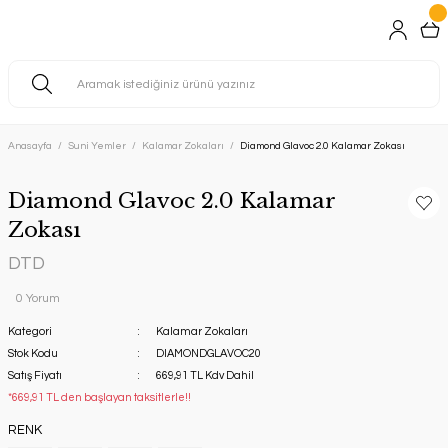
Anasayfa
Suni Yemler
Kalamar Zokaları
Diamond Glavoc 2.0 Kalamar Zokası
Diamond Glavoc 2.0 Kalamar
Zokası
DTD
0 Yorum
Kategori
Kalamar Zokaları
Stok Kodu
DIAMONDGLAVOC20
Satış Fiyatı
669,91 TL Kdv Dahil
*669,91 TL den başlayan taksitlerle!!
RENK