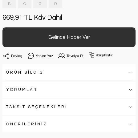
B
G
O
R
669,91 TL Kdv Dahil
Gelince Haber Ver
Karşılaştır
Paylaş
Yorum Yaz
Tavsiye Et
ÜRÜN BİLGİSİ
YORUMLAR
TAKSİT SEÇENEKLERİ
ÖNERİLERİNİZ