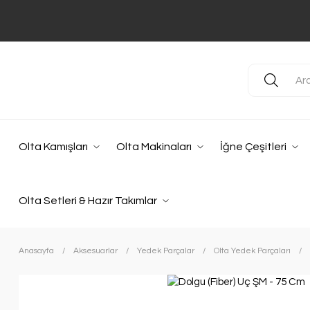
Olta Kamışları
Olta Makinaları
İğne Çeşitleri
Olta Setleri & Hazır Takımlar
Anasayfa
Aksesuarlar
Yedek Parçalar
Olta Yedek Parçaları