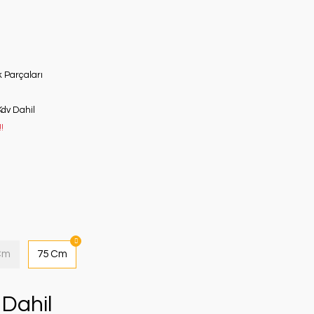
 Parçaları
Kdv Dahil
!
Cm
75 Cm
Dahil