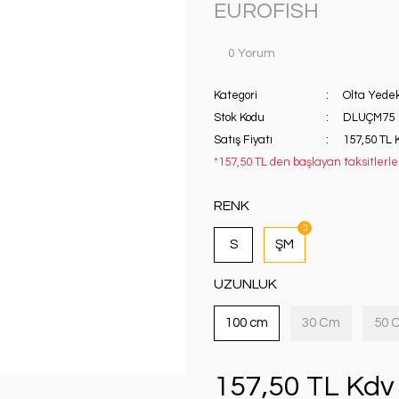
EUROFISH
0 Yorum
Kategori
Olta Yedek
Stok Kodu
DLUÇM75
Satış Fiyatı
157,50 TL 
*157,50 TL den başlayan taksitlerle!
RENK
S
ŞM
UZUNLUK
100 cm
30 Cm
50 
157,50 TL Kdv 