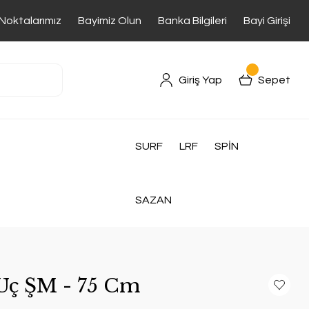
 Noktalarımız
Bayimiz Olun
Banka Bilgileri
Bayi Girişi
Giriş Yap
Sepet
SURF
LRF
SPİN
SAZAN
 Uç ŞM - 75 Cm