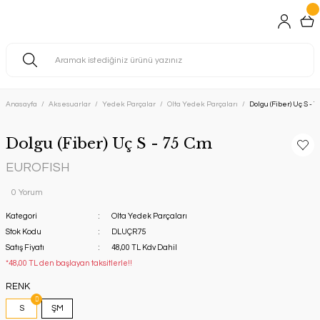
Anasayfa
Aksesuarlar
Yedek Parçalar
Olta Yedek Parçaları
Dolgu (Fiber) Uç S - 
Dolgu (Fiber) Uç S - 75 Cm
EUROFISH
0 Yorum
Kategori
Olta Yedek Parçaları
Stok Kodu
DLUÇR75
Satış Fiyatı
48,00 TL Kdv Dahil
*48,00 TL den başlayan taksitlerle!!
RENK
S
ŞM