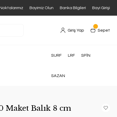
 Noktalarımız
Bayimiz Olun
Banka Bilgileri
Bayi Girişi
Giriş Yap
Sepet
SURF
LRF
SPİN
SAZAN
 Maket Balık 8 cm