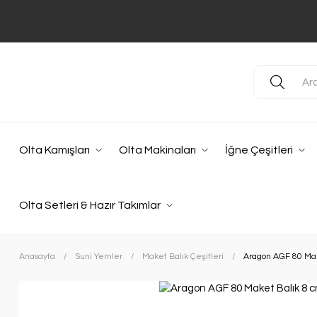
Olta Kamışları
Olta Makinaları
İğne Çeşitleri
Olta Setleri & Hazır Takımlar
Anasayfa
Suni Yemler
Maket Balık Çeşitleri
Aragon AGF 80 Mak