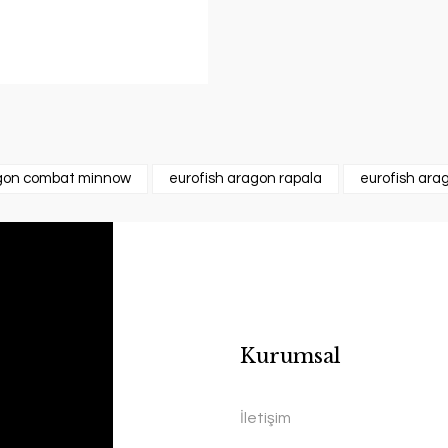
agon combat minnow
eurofish aragon rapala
eurofish ar
Kurumsal
İletişim