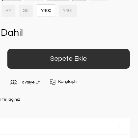
RY
SIL
Y400
Y401
Dahil
Sepete Ekle
Karşılaştır
Tavsiye Et
n tel açınız