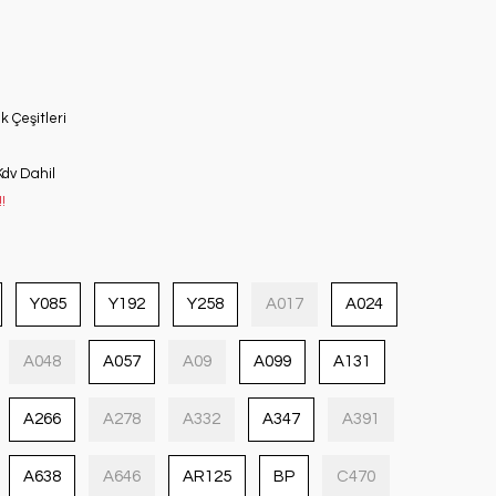
k Çeşitleri
Kdv Dahil
!
Y085
Y192
Y258
A017
A024
A048
A057
A09
A099
A131
A266
A278
A332
A347
A391
A638
A646
AR125
BP
C470