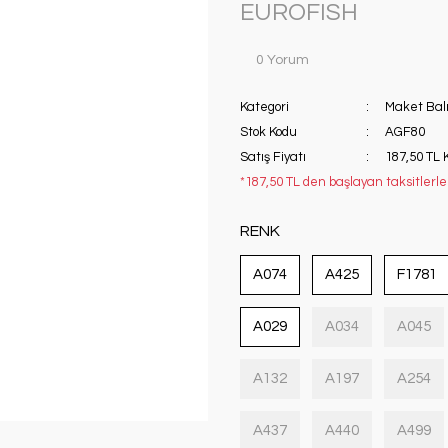
EUROFISH
0 Yorum
Kategori
Maket Balı
Stok Kodu
AGF80
Satış Fiyatı
187,50 TL 
*187,50 TL den başlayan taksitlerle!
RENK
A074
A425
F1781
A029
A034
A045
A132
A197
A254
A437
A440
A499