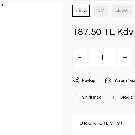
F676
GO
LDS01
187,50 TL Kdv 
Paylaş
Yorum Yaz
Sınırlı stok
Stok içi
ÜRÜN BİLGİSİ