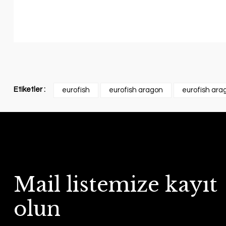
Etiketler :
eurofish
eurofish aragon
eurofish ar
Mail listemize kayıt
olun