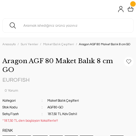
Anasayfa
Suni Yemler
Maket Balık Çeşitleri
Aragon AGF 80 Maket Balık 8 cm GO
Aragon AGF 80 Maket Balık 8 cm
GO
EUROFISH
0 Yorum
Kategori
Maket Balık Çeşitleri
Stok Kodu
AGF80-GO
Satış Fiyatı
187,50 TL Kdv Dahil
*187,50 TL den başlayan taksitlerle!!
RENK