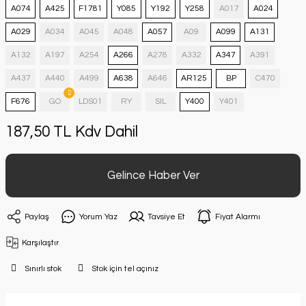
A074
A425
F1781
Y085
Y192
Y258
A017
A024
A029
A034
A045
A048
A057
A09
A099
A131
A132
A197
A254
A266
A278
A332
A347
A391
A437
A440
A499
A638
A646
AR125
BP
C470
F676
GO
LDS01
RY
SIL
Y400
Y401
187,50 TL Kdv Dahil
Gelince Haber Ver
Paylaş
Yorum Yaz
Tavsiye Et
Fiyat Alarmı
Karşılaştır
Sınırlı stok
Stok için tel açınız