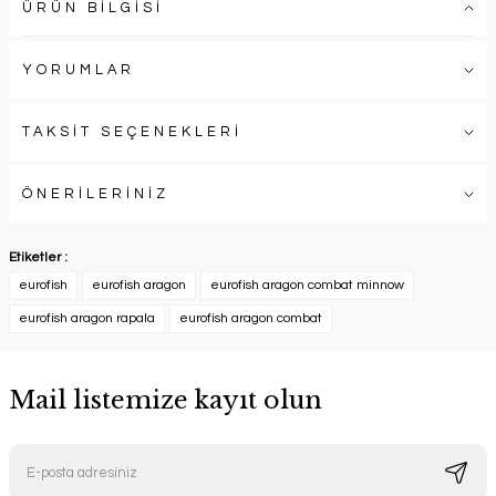
ÜRÜN BİLGİSİ
YORUMLAR
TAKSİT SEÇENEKLERİ
ÖNERİLERİNİZ
Etiketler :
eurofish
eurofish aragon
eurofish aragon combat minnow
eurofish aragon rapala
eurofish aragon combat
Mail listemize kayıt olun