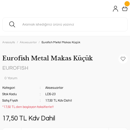
Anasayfa
Aksesuarlar
Eurofish Metal Makas Küçük
Eurofish Metal Makas Küçük
EUROFISH
0 Yorum
Kategori
Aksesuarlar
Stok Kodu
LDS-23
Satış Fiyatı
17,50 TL Kdv Dahil
*17,50 TL den başlayan taksitlerle!!
17,50 TL Kdv Dahil