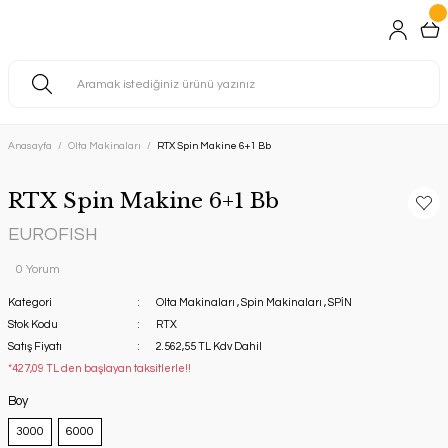
Anasayfa
Olta Makinaları
RTX Spin Makine 6+1 Bb
RTX Spin Makine 6+1 Bb
EUROFISH
0 Yorum
Kategori
Olta Makinaları
,
Spin Makinaları
,
SPİN
Stok Kodu
RTX
Satış Fiyatı
2.562,55 TL Kdv Dahil
*427,09 TL den başlayan taksitlerle!!
Boy
3000
6000