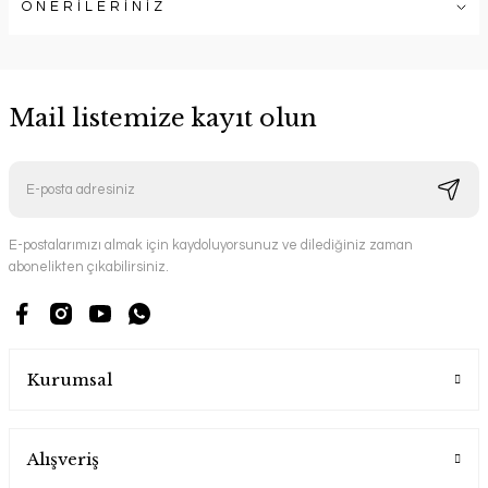
ÖNERİLERİNİZ
Mail listemize kayıt olun
E-postalarımızı almak için kaydoluyorsunuz ve dilediğiniz zaman
abonelikten çıkabilirsiniz.
Kurumsal
Alışveriş