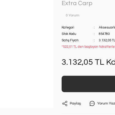
Extra Carp
0 Yorum
Kategori
Aksesuarl
Stok Kodu
854780
Satış Fiyatı
3.132,05 T
*522,01 TL den başlayan taksitlerle!
3.132,05 TL Kd
Paylaş
Yorum Yaz