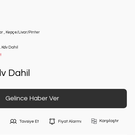
ar
,
Kepçe/Livar/Pinter
L Kdv Dahil
!
v Dahil
Gelince Haber Ver
Karşılaştır
Tavsiye Et
Fiyat Alarmı