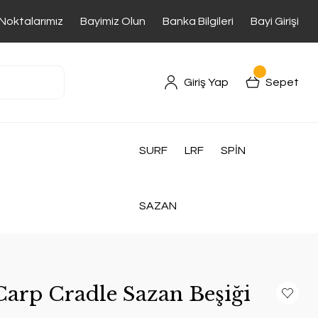
 Noktalarımız
Bayimiz Olun
Banka Bilgileri
Bayi Girişi
Giriş Yap
Sepet
SURF
LRF
SPİN
SAZAN
arp Cradle Sazan Beşiği