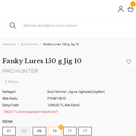
Anasayfa
Suni Yemler
Fanky Lures 150 g Jig 10
Fanky Lures 150 g Jig 10
PRO HUNTER
0 Yorum
Kategori
Suni Yemler
,
Jig ve Jighead Çeşitleri
Stok Kodu
P104215010
Satış Fiyatı
1.000,02 TL Kdv Dahil
*166,67 TL den başlayan taksitlerle!!
RENK
01
02
09
10
11
17