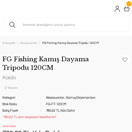
Anasayfa
Aksesuarlar
FG Fishing Kamış Dayama Tripodu 120CM
FG Fishing Kamış Dayama
Tripodu 120CM
Kaido
0 Yorum
Kategori
Aksesuarlar
,
Kamış Ekipmanları
Stok Kodu
FG-FT-120CM
Satış Fiyatı
780,02 TL Kdv Dahil
*780,02 TL den başlayan taksitlerle!!
YENİ ÜRÜN