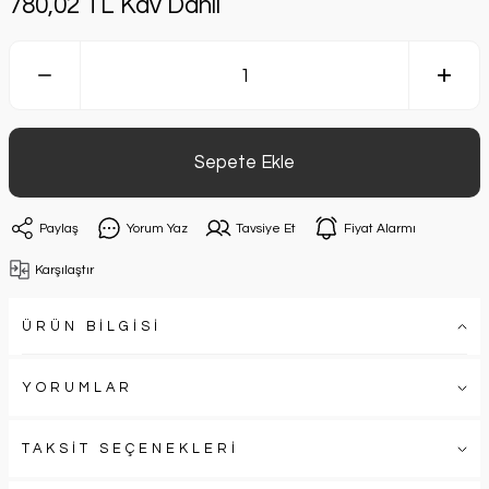
780,02 TL Kdv Dahil
Sepete Ekle
Paylaş
Yorum Yaz
Tavsiye Et
Fiyat Alarmı
Karşılaştır
ÜRÜN BİLGİSİ
YORUMLAR
TAKSİT SEÇENEKLERİ