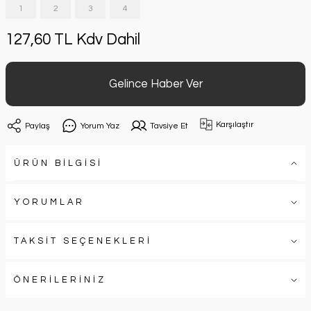
1
2
3
4
127,60 TL Kdv Dahil
Gelince Haber Ver
Karşılaştır
Paylaş
Yorum Yaz
Tavsiye Et
ÜRÜN BİLGİSİ
YORUMLAR
TAKSİT SEÇENEKLERİ
ÖNERİLERİNİZ