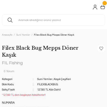
Anasayfa
Suni Yemler
Filex Black Bug Mepps Döner Kaşık
Filex Black Bug Mepps Döner
Kaşık
FIL Fishing
0 Yorum
Kategori
Suni Yemler
,
Kaşık Çeşitleri
Stok Kodu
FİLEXBLACKBUG
Satış Fiyatı
127,60 TL Kdv Dahil
*127,60 TL den başlayan taksitlerle!!
NUMARA