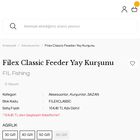
Anasayfa
Aksesuarlar
Filex Classic Feeder Yay Kurşunu
Filex Classic Feeder Yay Kurşunu
FIL Fishing
0 Yorum
Kategori
Aksesuarlar
,
Kurşunlar
,
SAZAN
Stok Kodu
FİLEXCLASSİC
Satış Fiyatı
104,40 TL Kdv Dahil
*104,40 TL den başlayan taksitlerle!!
AĞIRLIK
30 GR
40 GR
50 GR
60 GR