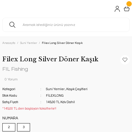
Anasayfa
Suni Yemler
Filex Long Silver Döner Kaşık
Filex Long Silver Döner Kaşık
FIL Fishing
0 Yorum
Kategori
Suni Yemler
,
Kaşık Çeşitleri
Stok Kodu
FİLEXLONG
Satış Fiyatı
145,00 TL Kdv Dahil
*145,00 TL den başlayan taksitlerle!!
NUMARA
2
3