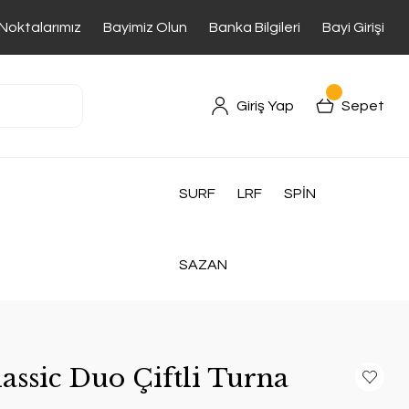
 Noktalarımız
Bayimiz Olun
Banka Bilgileri
Bayi Girişi
Giriş Yap
Sepet
SURF
LRF
SPİN
SAZAN
assic Duo Çiftli Turna