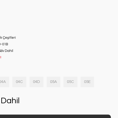
ık Çeşitleri
D-01B
Kdv Dahil
!
04A
04C
04D
05A
05C
05E
Dahil