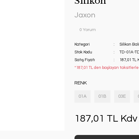
Silikon
Jaxon
0 Yorum
Kategori
Silikon Bal
Stok Kodu
TD-01A-T
Satış Fiyatı
187,01 TL 
*187,01 TL den başlayan taksitlerle!
RENK
01A
01B
03E
187,01 TL Kdv 