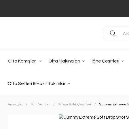
Olta Kamışları
Olta Makinaları
İğne Çeşitleri
Olta Setleri & Hazır Takımlar
Anasayfa
Suni Yemler
Silikon Balık Çeşitleri
Gummy Extreme Sof