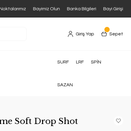
 Noktalarımız
Bayimiz Olun
Banka Bilgileri
Bayi Girişi
Giriş Yap
Sepet
SURF
LRF
SPİN
SAZAN
e Soft Drop Shot