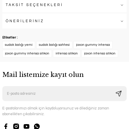
TAKSİT SEÇENEKLERİ
ÖNERİLERİNİZ
Etiketler :
sudak balığı yemi
sudak balığı sahtesi
jaxon gummy intensa
jaxon gummy intensa silikon
intensa silikon
jaxon intensa silikon
Mail listemize kayıt olun
E-postalarımızı almak için kaydoluyorsunuz ve dilediğiniz zaman
abonelikten çıkabilirsiniz.