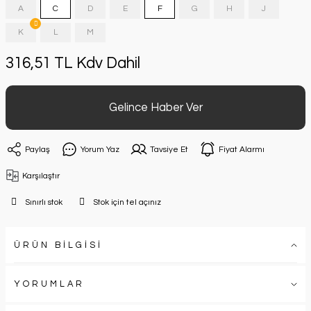
A
C
D
E
F
G
H
J
K
L
M
316,51 TL Kdv Dahil
Gelince Haber Ver
Paylaş
Yorum Yaz
Tavsiye Et
Fiyat Alarmı
Karşılaştır
Sınırlı stok
Stok için tel açınız
ÜRÜN BİLGİSİ
YORUMLAR