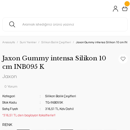
Anasayfa
Suni Yemler
Silikon Balık Çeşitleri
Jaxon Gummy intensa Silikon 10 cm INB
Jaxon Gummy intensa Silikon 10
cm INB095 K
Jaxon
0 Yorum
Kategori
Silikon Balık Çeşitleri
Stok Kodu
TG-INB095K
Satış Fiyatı
316,51 TL Kdv Dahil
*316,51 TL den başlayan taksitlerle!!
RENK