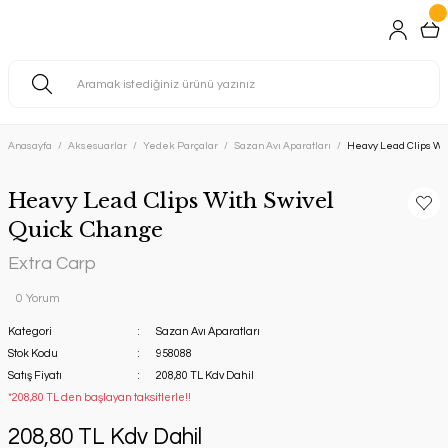
Anasayfa
Aksesuarlar
Yedek Parçalar
Sazan Avı Aparatları
Heavy Lead Clips Wi
Heavy Lead Clips With Swivel
Quick Change
Extra Carp
0 Yorum
Kategori
Sazan Avı Aparatları
Stok Kodu
958088
Satış Fiyatı
208,80 TL Kdv Dahil
*208,80 TL den başlayan taksitlerle!!
208,80 TL Kdv Dahil