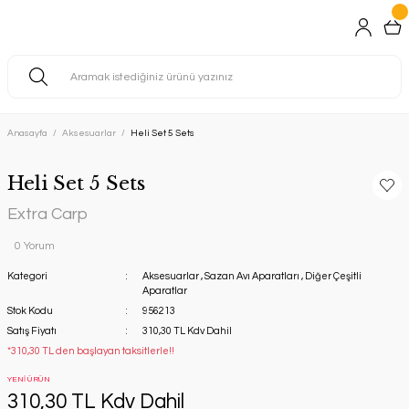
Anasayfa
Aksesuarlar
Heli Set 5 Sets
Heli Set 5 Sets
Extra Carp
0 Yorum
Kategori
Aksesuarlar
,
Sazan Avı Aparatları
,
Diğer Çeşitli
Aparatlar
Stok Kodu
956213
Satış Fiyatı
310,30 TL Kdv Dahil
*310,30 TL den başlayan taksitlerle!!
YENİ ÜRÜN
310,30 TL Kdv Dahil