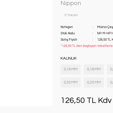
Nippon
0 Yorum
Kategori
Misina Çeşi
Stok Kodu
NP-M-HP1
Satış Fiyatı
126,50 TL 
*126,50 TL den başlayan taksitlerle!
KALINLIK
0,16 MM
0,18 MM
0
0,30 MM
0,35 MM
0
126,50 TL Kdv 