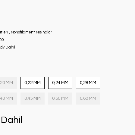
tleri
,
Monofilament Misinalar
00
Kdv Dahil
!
,20 MM
0,22 MM
0,24 MM
0,28 MM
,40 MM
0,45 MM
0,50 MM
0,60 MM
Dahil