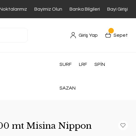
 Noktalarımız
Bayimiz Olun
Banka Bilgileri
Bayi Girişi
Giriş Yap
Sepet
SURF
LRF
SPİN
SAZAN
00 mt Misina Nippon