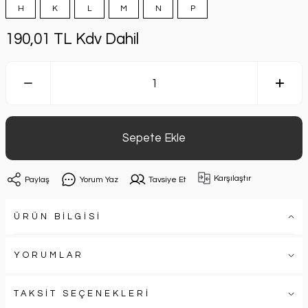
H
K
L
M
N
P
190,01 TL Kdv Dahil
Sepete Ekle
Karşılaştır
Paylaş
Yorum Yaz
Tavsiye Et
ÜRÜN BİLGİSİ
YORUMLAR
TAKSİT SEÇENEKLERİ