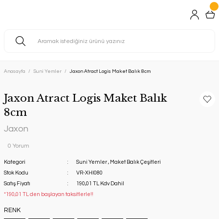
Anasayfa
Suni Yemler
Jaxon Atract Logis Maket Balık 8cm
Jaxon Atract Logis Maket Balık
8cm
Jaxon
0 Yorum
Kategori
Suni Yemler
,
Maket Balık Çeşitleri
Stok Kodu
VR-XHI080
Satış Fiyatı
190,01 TL Kdv Dahil
*190,01 TL den başlayan taksitlerle!!
RENK