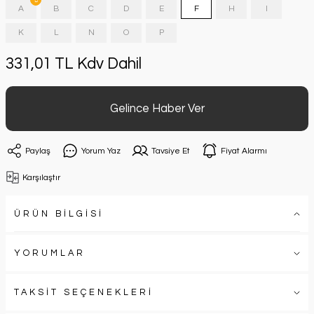
A
B
C
D
E
F
H
I
K
L
N
O
P
331,01 TL Kdv Dahil
Gelince Haber Ver
Paylaş
Yorum Yaz
Tavsiye Et
Fiyat Alarmı
Karşılaştır
ÜRÜN BİLGİSİ
YORUMLAR
TAKSİT SEÇENEKLERİ