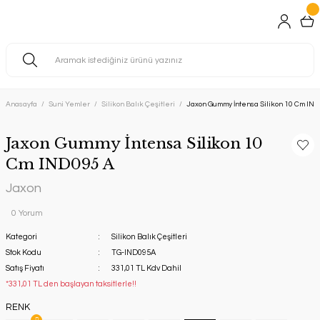
Anasayfa
Suni Yemler
Silikon Balık Çeşitleri
Jaxon Gummy İntensa Silikon 10 Cm IN
Jaxon Gummy İntensa Silikon 10
Cm IND095 A
Jaxon
0 Yorum
Kategori
Silikon Balık Çeşitleri
Stok Kodu
TG-IND095A
Satış Fiyatı
331,01 TL Kdv Dahil
*331,01 TL den başlayan taksitlerle!!
RENK