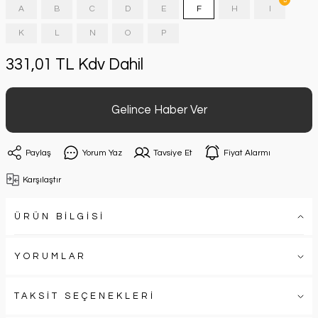
A
B
C
D
E
F
H
I
K
L
N
O
P
331,01 TL Kdv Dahil
Gelince Haber Ver
Paylaş
Yorum Yaz
Tavsiye Et
Fiyat Alarmı
Karşılaştır
ÜRÜN BİLGİSİ
YORUMLAR
TAKSİT SEÇENEKLERİ