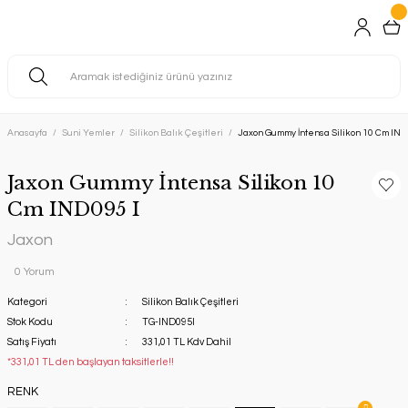
Anasayfa
Suni Yemler
Silikon Balık Çeşitleri
Jaxon Gummy İntensa Silikon 10 Cm IND
Jaxon Gummy İntensa Silikon 10
Cm IND095 I
Jaxon
0 Yorum
Kategori
Silikon Balık Çeşitleri
Stok Kodu
TG-IND095I
Satış Fiyatı
331,01 TL Kdv Dahil
*331,01 TL den başlayan taksitlerle!!
RENK