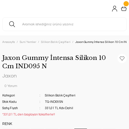
Anasayfa
Suni Yemler
Silikon Balık Çeşitleri
Jaxon Gummy İntensa Silikon 10 Cm IN
Jaxon Gummy İntensa Silikon 10
Cm IND095 N
Jaxon
0 Yorum
Kategori
Silikon Balık Çeşitleri
Stok Kodu
TG-IND095N
Satış Fiyatı
331,01 TL Kdv Dahil
*331,01 TL den başlayan taksitlerle!!
RENK