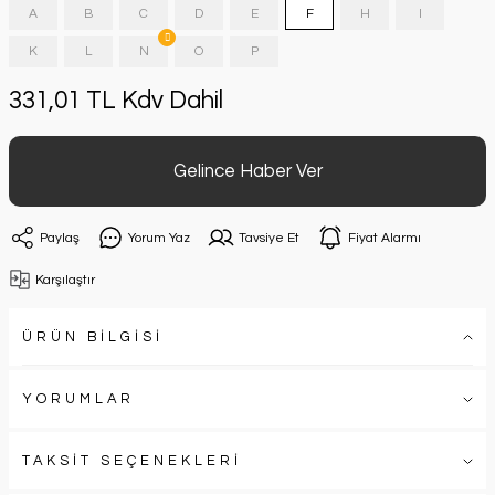
A
B
C
D
E
F
H
I
K
L
N
O
P
331,01 TL Kdv Dahil
Gelince Haber Ver
Paylaş
Yorum Yaz
Tavsiye Et
Fiyat Alarmı
Karşılaştır
ÜRÜN BİLGİSİ
YORUMLAR
TAKSİT SEÇENEKLERİ