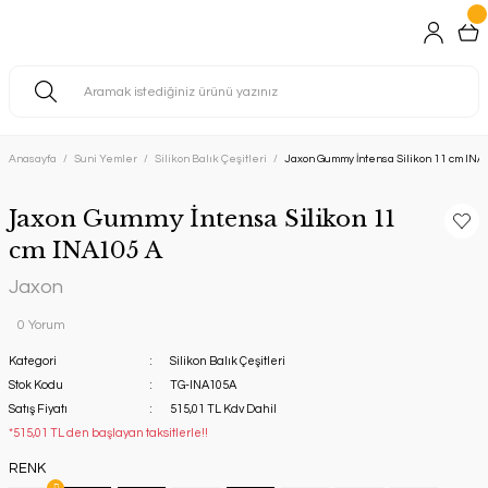
Anasayfa
Suni Yemler
Silikon Balık Çeşitleri
Jaxon Gummy İntensa Silikon 11 cm INA
Jaxon Gummy İntensa Silikon 11
cm INA105 A
Jaxon
0 Yorum
Kategori
Silikon Balık Çeşitleri
Stok Kodu
TG-INA105A
Satış Fiyatı
515,01 TL Kdv Dahil
*515,01 TL den başlayan taksitlerle!!
RENK