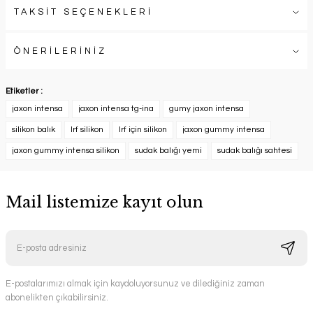
TAKSİT SEÇENEKLERİ
ÖNERİLERİNİZ
Etiketler :
jaxon intensa
jaxon intensa tg-ina
gumy jaxon intensa
silikon balık
lrf silikon
lrf için silikon
jaxon gummy intensa
jaxon gummy intensa silikon
sudak balığı yemi
sudak balığı sahtesi
Mail listemize kayıt olun
E-postalarımızı almak için kaydoluyorsunuz ve dilediğiniz zaman
abonelikten çıkabilirsiniz.