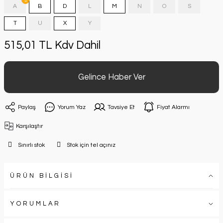
A
B
D
L
M
N
O
S
T
U
X
Y
515,01 TL Kdv Dahil
Gelince Haber Ver
Paylaş
Yorum Yaz
Tavsiye Et
Fiyat Alarmı
Karşılaştır
Sınırlı stok
Stok için tel açınız
ÜRÜN BİLGİSİ
YORUMLAR