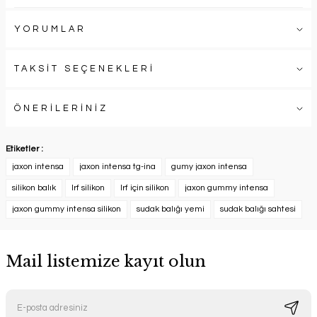
YORUMLAR
TAKSİT SEÇENEKLERİ
ÖNERİLERİNİZ
Etiketler :
jaxon intensa
jaxon intensa tg-ina
gumy jaxon intensa
silikon balık
lrf silikon
lrf için silikon
jaxon gummy intensa
jaxon gummy intensa silikon
sudak balığı yemi
sudak balığı sahtesi
Mail listemize kayıt olun