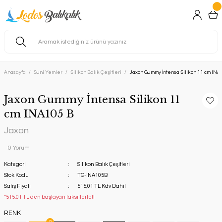
Anasayfa
Suni Yemler
Silikon Balık Çeşitleri
Jaxon Gummy İntensa Silikon 11 cm INA
Jaxon Gummy İntensa Silikon 11
cm INA105 B
Jaxon
0 Yorum
Kategori
Silikon Balık Çeşitleri
Stok Kodu
TG-INA105B
Satış Fiyatı
515,01 TL Kdv Dahil
*515,01 TL den başlayan taksitlerle!!
RENK