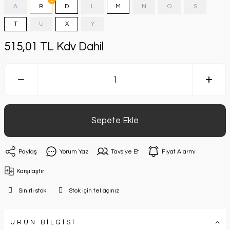
A
B
D
L
M
N
O
S
T
U
X
Y
515,01 TL Kdv Dahil
Sepete Ekle
Paylaş
Yorum Yaz
Tavsiye Et
Fiyat Alarmı
Karşılaştır
Sınırlı stok
Stok için tel açınız
ÜRÜN BİLGİSİ