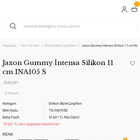
Anasayfa
Suni Yemler
Silikon Balık Çeşitleri
Jaxon Gummy İntensa Silikon 11 cm INA
Jaxon Gummy İntensa Silikon 11
cm INA105 S
Jaxon
0 Yorum
Kategori
Silikon Balık Çeşitleri
Stok Kodu
TG-INA105S
Satış Fiyatı
515,01 TL Kdv Dahil
*515,01 TL den başlayan taksitlerle!!
RENK