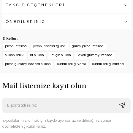
TAKSİT SEÇENEKLERİ
ÖNERİLERİNİZ
Etiketler :
jaxon intensa
jaxon intensa tg-ina
gumy jaxon intensa
silikon balık
lrf silikon
lrf için silikon
jaxon gummy intensa
jaxon gummy intensa silikon
sudak balığı yemi
sudak balığı sahtesi
Mail listemize kayıt olun
E-postalarımızı almak için kaydoluyorsunuz ve dilediğiniz zaman
abonelikten çıkabilirsiniz.