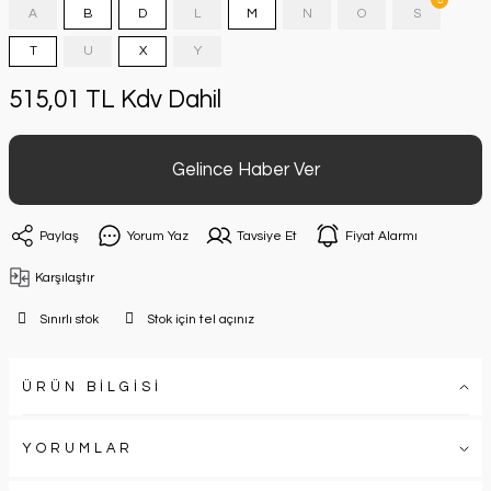
A
B
D
L
M
N
O
S
T
U
X
Y
515,01 TL Kdv Dahil
Gelince Haber Ver
Paylaş
Yorum Yaz
Tavsiye Et
Fiyat Alarmı
Karşılaştır
Sınırlı stok
Stok için tel açınız
ÜRÜN BİLGİSİ
YORUMLAR