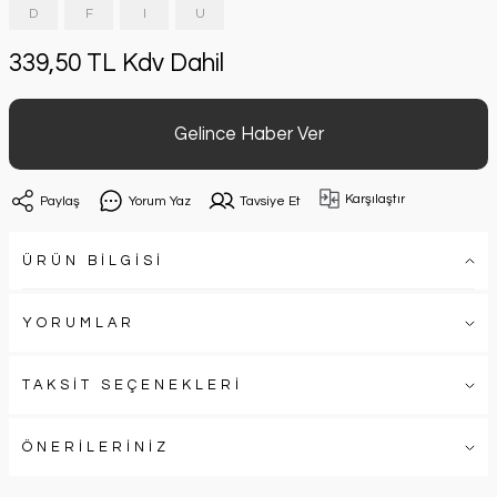
D
F
I
U
339,50 TL Kdv Dahil
Gelince Haber Ver
Karşılaştır
Paylaş
Yorum Yaz
Tavsiye Et
ÜRÜN BİLGİSİ
YORUMLAR
TAKSİT SEÇENEKLERİ
ÖNERİLERİNİZ