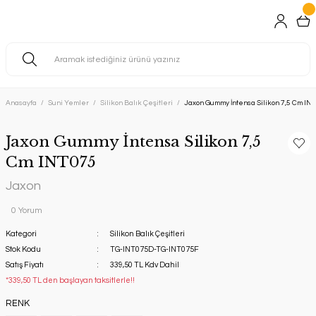
Anasayfa
Suni Yemler
Silikon Balık Çeşitleri
Jaxon Gummy İntensa Silikon 7,5 Cm IN
Jaxon Gummy İntensa Silikon 7,5
Cm INT075
Jaxon
0 Yorum
Kategori
Silikon Balık Çeşitleri
Stok Kodu
TG-INT075D-TG-INT075F
Satış Fiyatı
339,50 TL Kdv Dahil
*339,50 TL den başlayan taksitlerle!!
RENK