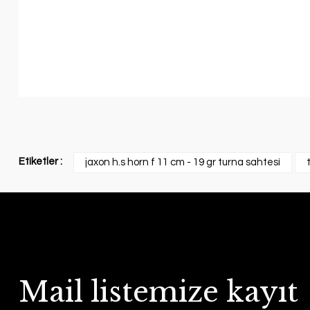
Etiketler :
jaxon h.s horn f 11 cm - 19 gr turna sahtesi
Mail listemize kayıt