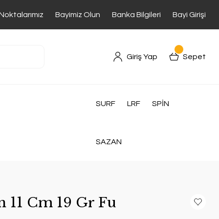
 Noktalarımız
Bayimiz Olun
Banka Bilgileri
Bayi Girişi
Giriş Yap
Sepet
SURF
LRF
SPİN
SAZAN
n 11 Cm 19 Gr Fu