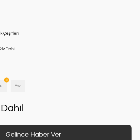
k Çeşitleri
Kdv Dahil
!
u
Fw
Dahil
Gelince Haber Ver