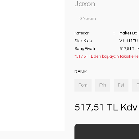
Jaxon
0 Yorum
Kategori
Maket Balı
Stok Kodu
VJ-H11FU
Satış Fiyatı
517,51 TL 
*517,51 TL den başlayan taksitlerle!
RENK
Fom
Frh
Fst
F
517,51 TL Kdv 