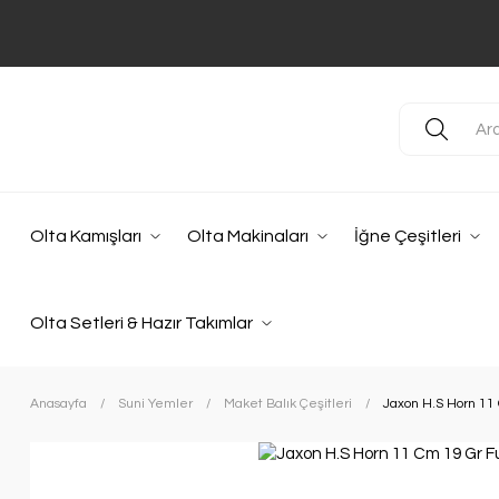
Olta Kamışları
Olta Makinaları
İğne Çeşitleri
Olta Setleri & Hazır Takımlar
Anasayfa
Suni Yemler
Maket Balık Çeşitleri
Jaxon H.S Horn 11