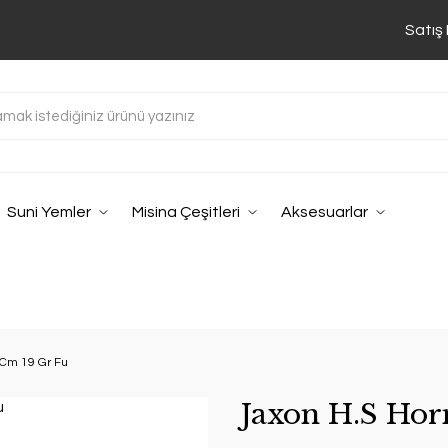
Satış
Suni Yemler
Misina Çeşitleri
Aksesuarlar
 Cm 19 Gr Fu
Jaxon H.S Hor