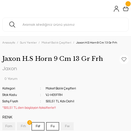
Anasayfa
Suni Yemler
Maket Balık Çeşitleri
Jaxon H.S Horn 9 Cm 13 Gr Frh
Jaxon H.S Horn 9 Cm 13 Gr Frh
Jaxon
0 Yorum
Kategori
Maket Balık Çeşitleri
Stok Kodu
VJ-H09FRH
Satış Fiyatı
500,51 TL Kdv Dahil
*500,51 TL den başlayan taksitlerle!!
RENK
Fom
Frh
Fst
Fu
Fw