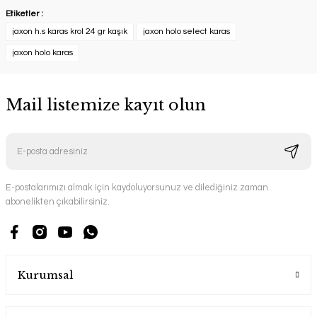
Etiketler :
jaxon h.s karas krol 24 gr kaşık
jaxon holo select karas
jaxon holo karas
Mail listemize kayıt olun
E-postalarımızı almak için kaydoluyorsunuz ve dilediğiniz zaman
abonelikten çıkabilirsiniz.
Kurumsal