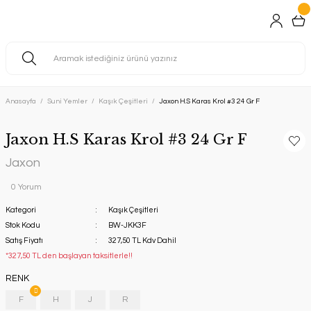
Anasayfa
Suni Yemler
Kaşık Çeşitleri
Jaxon H.S Karas Krol #3 24 Gr F
Jaxon H.S Karas Krol #3 24 Gr F
Jaxon
0 Yorum
Kategori
Kaşık Çeşitleri
Stok Kodu
BW-JKK3F
Satış Fiyatı
327,50 TL Kdv Dahil
*327,50 TL den başlayan taksitlerle!!
RENK
F
H
J
R