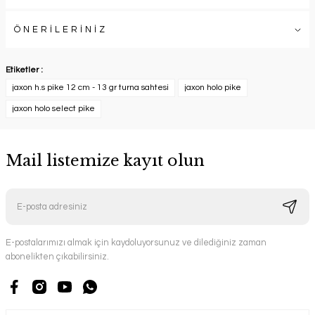
ÖNERİLERİNİZ
Etiketler :
jaxon h.s pike 12 cm - 13 gr turna sahtesi
jaxon holo pike
jaxon holo select pike
Mail listemize kayıt olun
E-postalarımızı almak için kaydoluyorsunuz ve dilediğiniz zaman
abonelikten çıkabilirsiniz.