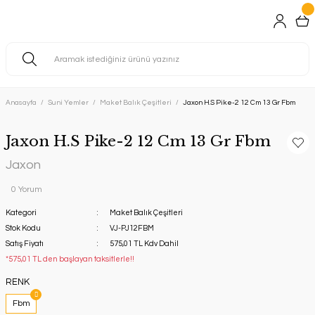
Anasayfa
Suni Yemler
Maket Balık Çeşitleri
Jaxon H.S Pike-2 12 Cm 13 Gr Fbm
Jaxon H.S Pike-2 12 Cm 13 Gr Fbm
Jaxon
0 Yorum
Kategori
Maket Balık Çeşitleri
Stok Kodu
VJ-PJ12FBM
Satış Fiyatı
575,01 TL Kdv Dahil
*575,01 TL den başlayan taksitlerle!!
RENK
Fbm