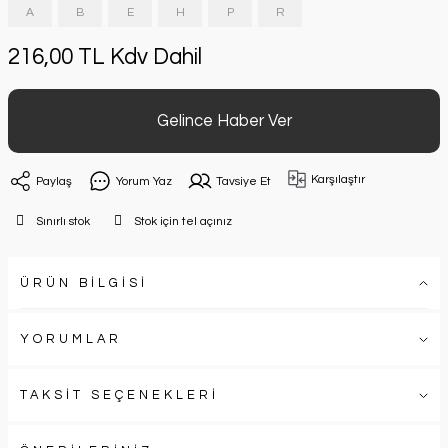
A
B
E
H
P
R
216,00 TL Kdv Dahil
Gelince Haber Ver
Karşılaştır
Paylaş
Yorum Yaz
Tavsiye Et
Sınırlı stok
Stok için tel açınız
ÜRÜN BİLGİSİ
YORUMLAR
TAKSİT SEÇENEKLERİ