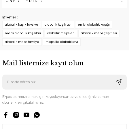
ÖNERİLERİNİZ
Etiketler :
alabalık kaşık tavsiye
alabalık kaşık avı
en iyi alabalık kaşığı
meps alabalık kaşıkları
alabalık mepsleri
alabalık meps çeşitleri
alabalık meps tavsiye
meps ile alabalık avı
Mail listemize kayıt olun
E-postalarımızı almak için kaydoluyorsunuz ve dilediğiniz zaman
abonelikten çıkabilirsiniz.