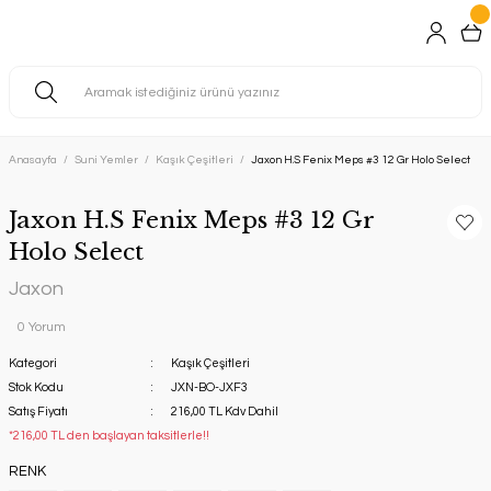
Anasayfa
Suni Yemler
Kaşık Çeşitleri
Jaxon H.S Fenix Meps #3 12 Gr Holo Select
Jaxon H.S Fenix Meps #3 12 Gr
Holo Select
Jaxon
0 Yorum
Kategori
Kaşık Çeşitleri
Stok Kodu
JXN-BO-JXF3
Satış Fiyatı
216,00 TL Kdv Dahil
*216,00 TL den başlayan taksitlerle!!
RENK