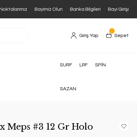
 Noktalarımız
Bayimiz Olun
Banka Bilgileri
Bayi Girişi
Giriş Yap
Sepet
SURF
LRF
SPİN
SAZAN
ix Meps #3 12 Gr Holo