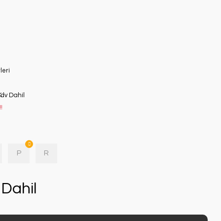
leri
Kdv Dahil
!
P
R
Dahil