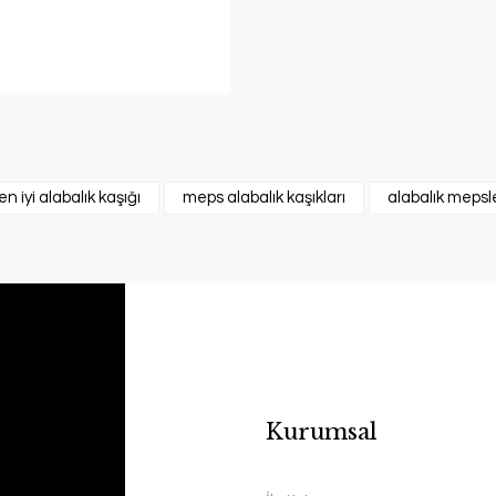
en iyi alabalık kaşığı
meps alabalık kaşıkları
alabalık mepsle
Kurumsal