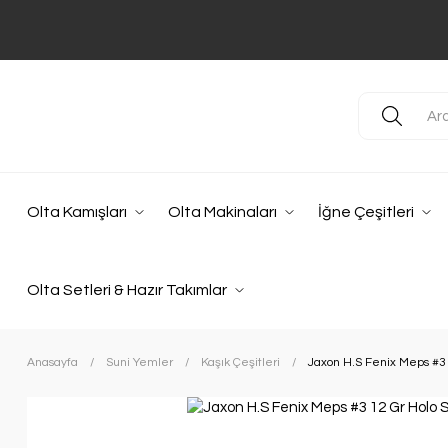
Olta Kamışları
Olta Makinaları
İğne Çeşitleri
Olta Setleri & Hazır Takımlar
Anasayfa
Suni Yemler
Kaşık Çeşitleri
Jaxon H.S Fenix Meps #3 