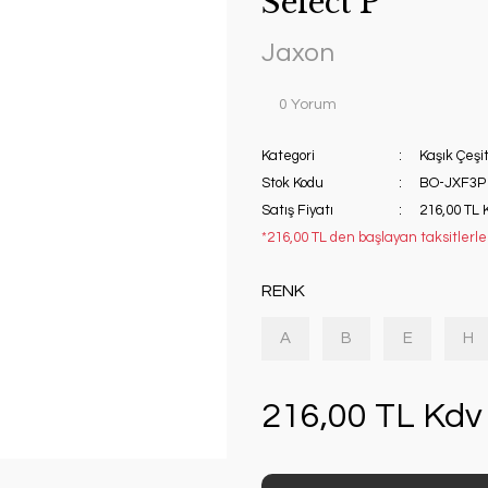
Select P
Jaxon
0 Yorum
Kategori
Kaşık Çeşit
Stok Kodu
BO-JXF3P
Satış Fiyatı
216,00 TL 
*216,00 TL den başlayan taksitlerle!
RENK
A
B
E
H
216,00 TL Kdv 