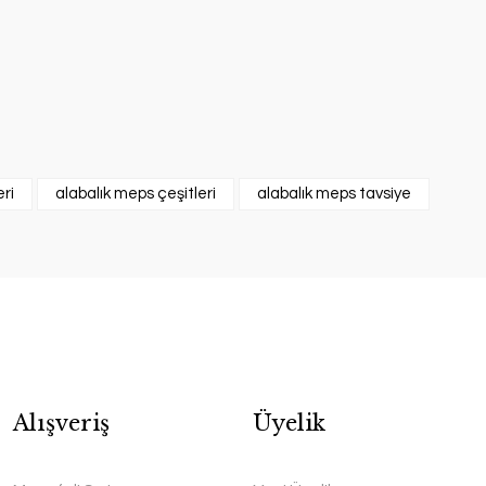
ri
alabalık meps çeşitleri
alabalık meps tavsiye
Alışveriş
Üyelik