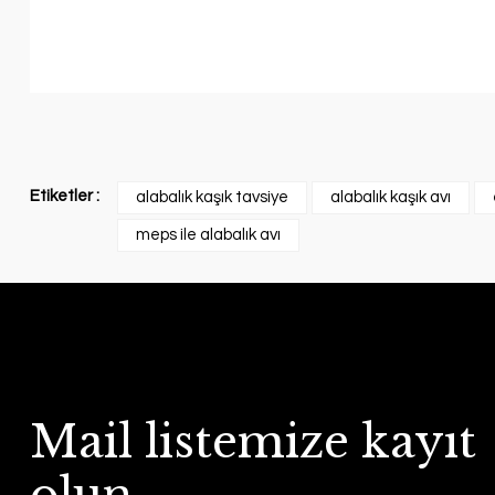
Etiketler :
alabalık kaşık tavsiye
alabalık kaşık avı
meps ile alabalık avı
Mail listemize kayıt