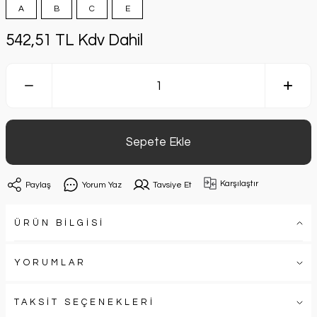
A
B
C
E
542,51 TL Kdv Dahil
Sepete Ekle
Karşılaştır
Paylaş
Yorum Yaz
Tavsiye Et
ÜRÜN BİLGİSİ
YORUMLAR
TAKSİT SEÇENEKLERİ