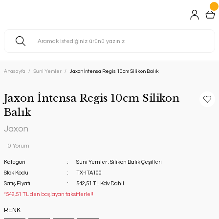
Anasayfa
Suni Yemler
Jaxon İntensa Regis 10cm Silikon Balık
Jaxon İntensa Regis 10cm Silikon
Balık
Jaxon
0 Yorum
Kategori
Suni Yemler
,
Silikon Balık Çeşitleri
Stok Kodu
TX-ITA100
Satış Fiyatı
542,51 TL Kdv Dahil
*542,51 TL den başlayan taksitlerle!!
RENK