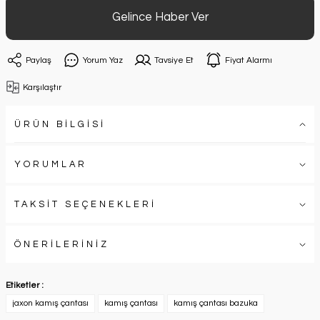
Gelince Haber Ver
Paylaş
Yorum Yaz
Tavsiye Et
Fiyat Alarmı
Karşılaştır
ÜRÜN BİLGİSİ
YORUMLAR
TAKSİT SEÇENEKLERİ
ÖNERİLERİNİZ
Etiketler :
jaxon kamış çantası
kamış çantası
kamış çantası bazuka