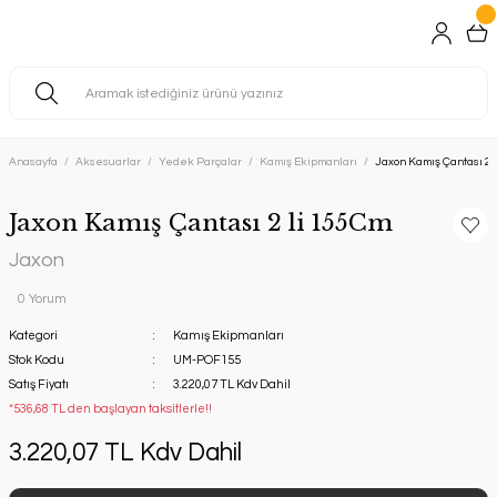
Anasayfa
Aksesuarlar
Yedek Parçalar
Kamış Ekipmanları
Jaxon Kamış Çantası 2 
Jaxon Kamış Çantası 2 li 155Cm
Jaxon
0 Yorum
Kategori
Kamış Ekipmanları
Stok Kodu
UM-POF155
Satış Fiyatı
3.220,07 TL Kdv Dahil
*536,68 TL den başlayan taksitlerle!!
3.220,07 TL Kdv Dahil