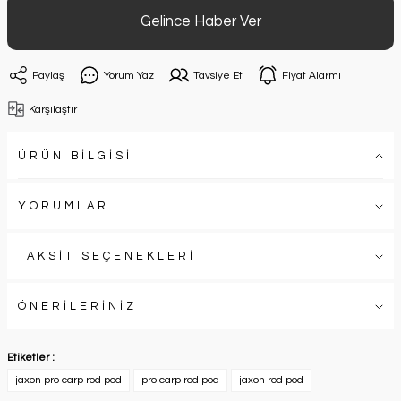
Gelince Haber Ver
Paylaş
Yorum Yaz
Tavsiye Et
Fiyat Alarmı
Karşılaştır
ÜRÜN BİLGİSİ
YORUMLAR
TAKSİT SEÇENEKLERİ
ÖNERİLERİNİZ
Etiketler :
jaxon pro carp rod pod
pro carp rod pod
jaxon rod pod