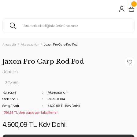
Anasayfa
Aksesuarlar
Jaxon Pro Carp Rod Pod
Jaxon Pro Carp Rod Pod
Jaxon
0 Yorum
Kategori
Aksesuarlar
Stok Kodu
PP-STK104
Satış Fiyatı
4.600,09 TL Kdv Dahil
*766,68 TL den başlayan taksitlerle!!
4.600,09 TL Kdv Dahil