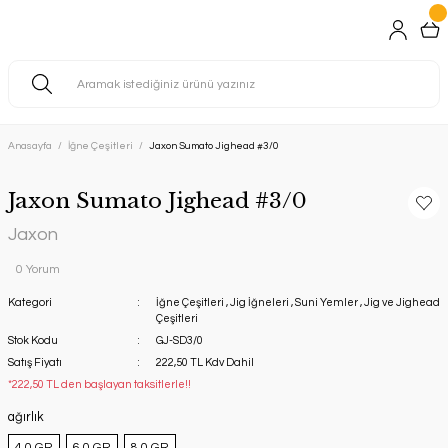
Anasayfa
İğne Çeşitleri
Jaxon Sumato Jighead #3/0
Jaxon Sumato Jighead #3/0
Jaxon
0 Yorum
Kategori
İğne Çeşitleri
,
Jig İğneleri
,
Suni Yemler
,
Jig ve Jighead
Çeşitleri
Stok Kodu
GJ-SD3/0
Satış Fiyatı
222,50 TL Kdv Dahil
*222,50 TL den başlayan taksitlerle!!
ağırlık
4,0 GR
6,0 GR
8,0 GR