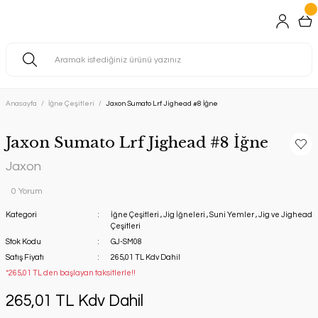
Anasayfa
İğne Çeşitleri
Jaxon Sumato Lrf Jighead #8 İğne
Jaxon Sumato Lrf Jighead #8 İğne
Jaxon
0 Yorum
Kategori
İğne Çeşitleri
,
Jig İğneleri
,
Suni Yemler
,
Jig ve Jighead
Çeşitleri
Stok Kodu
GJ-SM08
Satış Fiyatı
265,01 TL Kdv Dahil
*265,01 TL den başlayan taksitlerle!!
265,01 TL Kdv Dahil