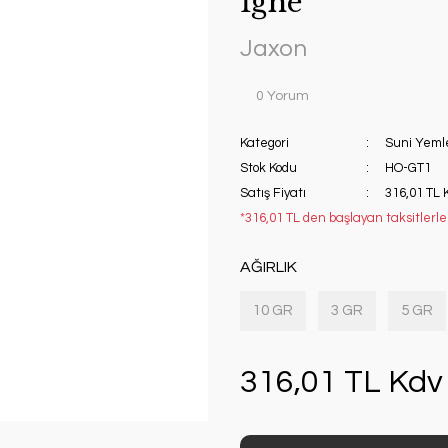
İğne
Jaxon
0 Yorum
Kategori
Suni Yeml
Stok Kodu
HO-GT1
Satış Fiyatı
316,01 TL 
*316,01 TL den başlayan taksitlerle!
AĞIRLIK
10 GR
3 GR
5 GR
316,01 TL Kdv 