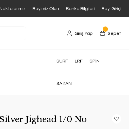
 Noktalarımız
Bayimiz Olun
Banka Bilgileri
Bayi Girişi
Giriş Yap
Sepet
SURF
LRF
SPİN
SAZAN
Silver Jighead 1/0 No