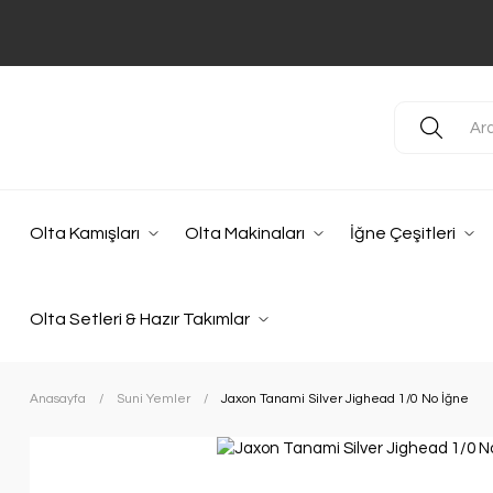
Olta Kamışları
Olta Makinaları
İğne Çeşitleri
Olta Setleri & Hazır Takımlar
Anasayfa
Suni Yemler
Jaxon Tanami Silver Jighead 1/0 No İğne