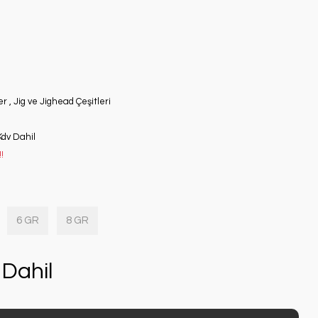
er
,
Jig ve Jighead Çeşitleri
Kdv Dahil
!
6 GR
8 GR
Dahil